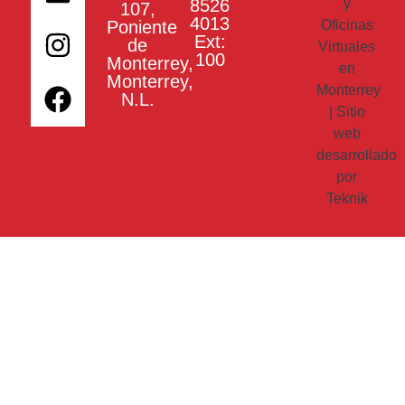
8526
y
107,
4013
Poniente
Oficinas
Ext:
de
Virtuales
100
Monterrey,
en
Monterrey,
Monterrey
N.L.
| Sitio
web
desarrollado
por
Teknik